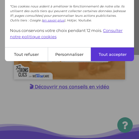
*Ces cookies nous aident à améliorer le fonctionnement de notre site. Ils
utilisent des outils tiers qui peuvent collecter certaines données (adresse
IP, pages consultées) pour personnaliser leurs actions publicitaires.
Outils tiers : Google (
en savoir plus
), Hotjar, Youtube.
Nous conservons votre choix pendant 12 mois.
Consulter
notre politique cookies
Tout refuser
Personnaliser
Tout accepter