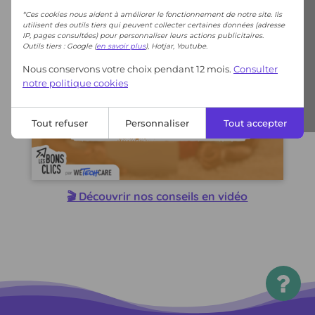
*Ces cookies nous aident à améliorer le fonctionnement de notre site. Ils
utilisent des outils tiers qui peuvent collecter certaines données (adresse
IP, pages consultées) pour personnaliser leurs actions publicitaires.
Outils tiers : Google (
en savoir plus
), Hotjar, Youtube.
Nous conservons votre choix pendant 12 mois.
Consulter
notre politique cookies
Tout refuser
Personnaliser
Tout accepter