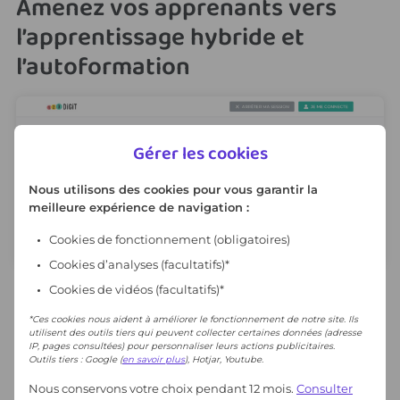
Amenez vos apprenants vers
l’apprentissage hybride et
l’autoformation
Gérer les cookies
Nous utilisons des cookies pour vous garantir la
meilleure expérience de navigation :
Cookies de fonctionnement
(obligatoires)
Cookies d’analyses (facultatifs)*
Accompagnez vos apprenants dans leur inscription et la prise en main de leur
Cookies de vidéos (facultatifs)*
espace de formation et déterminez les ressources à voir en priorité entre les
séances ou en autonomie.
*Ces cookies nous aident à améliorer le fonctionnement de notre site. Ils
utilisent des outils tiers qui peuvent collecter certaines données (adresse
IP, pages consultées) pour personnaliser leurs actions publicitaires.
JE M'INSCRIS
Outils tiers : Google (
en savoir plus
), Hotjar, Youtube.
Nous conservons votre choix pendant 12 mois.
Consulter